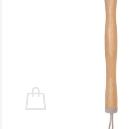
Buscar por:
Casa pinterest
Baño Aesthetic
Cocina Organizada
Rituales de belleza
Skincare
Cabello Sano
Dental
Tienda Mayorista
Iniciar Sesión
0
No hay productos en el carrito.
Volver a la tienda